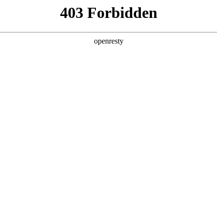
产品及服务
行业解决方案
合作伙伴
投资者关系
国际旗舰厅问学
智算基础设施
算力调度加速